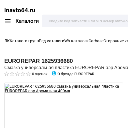
inavto64.ru
Каталоги
ЛК
Каталоги групп
Ред.каталоги
Wh-каталоги
Carbase
Сторонние к
EUROREPAR
1625936680
Смазка универсальная пластика EUROREPAR аэр Арома
О бренде EUROREPAR
0 оценок