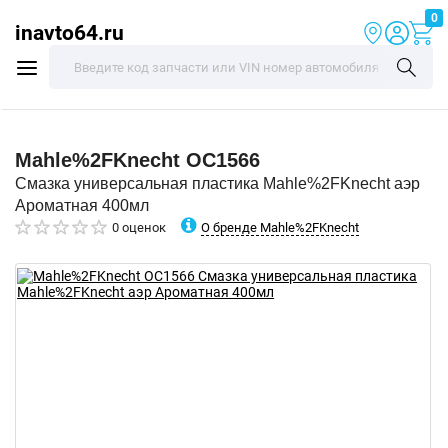
0
inavto64.ru
Mahle%2FKnecht
OC1566
Смазка универсальная пластика Mahle%2FKnecht аэр
Ароматная 400мл
О бренде Mahle%2FKnecht
0 оценок