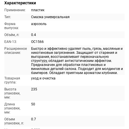
Характеристики
Применение:
пластик
Тип:
Смазка универсальная
Форма
аэрозоль
выпуска:
Объём, л:
0.4
EAN-13:
OC1566
Расширенное
Быстро и эффективно удаляет пыль, грязь, масляные и
описание:
никотиновые загрязнения. Защищает от старения и
выгорания, восстанавливает первоначальную
структуру, обладает антистатическим эффектом.
Предназначен для обработки пластиковых и
виниловых деталей салона. Подходит для молдингов и
бамперов. Обладает приятным ароматом клубники.
Товарная
уход и очистка
группа:
Высота
235
упаковки,
мм:
Длина
50
упаковки,
мм:
Объем
0.7
упаковки, л: