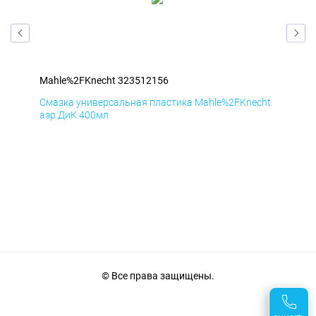
Mahle%2FKnecht 323512156
Mah
cht
Смазка универсальная пластика Mahle%2FKnecht
Сма
аэр ДиК 400мл
аэр
© Все права защищены.