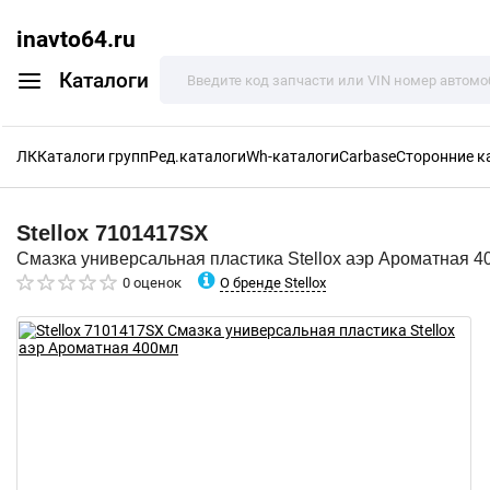
inavto64.ru
Каталоги
ЛК
Каталоги групп
Ред.каталоги
Wh-каталоги
Carbase
Сторонние к
Stellox
7101417SX
Смазка универсальная пластика Stellox аэр Ароматная 4
О бренде Stellox
0 оценок