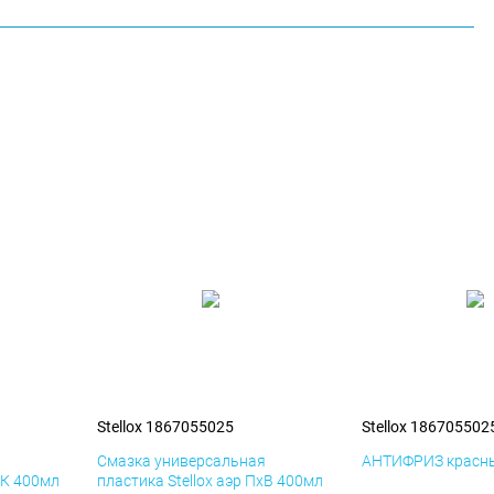
Stellox 1867055025
Stellox 186705502
я
Смазка универсальная
АНТИФРИЗ красны
иК 400мл
пластика Stellox аэр ПхВ 400мл