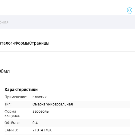
аталоги
Формы
Страницы
00мл
Характеристики
Применение:
пластик
Тип:
Смазка универсальная
Форма
аэрозоль
выпуска:
Объём, л:
0.4
EAN-13:
7101417SX