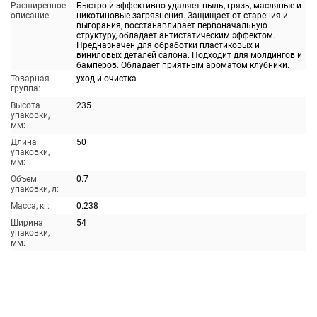
Расширенное
Быстро и эффективно удаляет пыль, грязь, масляные и
описание:
никотиновые загрязнения. Защищает от старения и
выгорания, восстанавливает первоначальную
структуру, обладает антистатическим эффектом.
Предназначен для обработки пластиковых и
виниловых деталей салона. Подходит для молдингов и
бамперов. Обладает приятным ароматом клубники.
Товарная
уход и очистка
группа:
Высота
235
упаковки,
мм:
Длина
50
упаковки,
мм:
Объем
0.7
упаковки, л:
Масса, кг:
0.238
Ширина
54
упаковки,
мм: